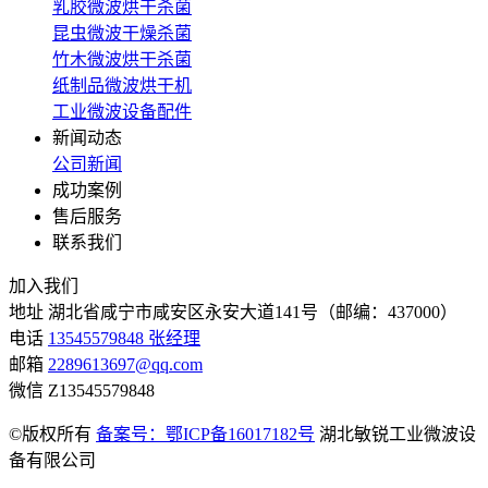
乳胶微波烘干杀菌
昆虫微波干燥杀菌
竹木微波烘干杀菌
纸制品微波烘干机
工业微波设备配件
新闻动态
公司新闻
成功案例
售后服务
联系我们
加入我们
地址
湖北省咸宁市咸安区永安大道141号（邮编：437000）
电话
13545579848 张经理
邮箱
2289613697@qq.com
微信
Z13545579848
©版权所有
备案号：鄂ICP备16017182号
湖北敏锐工业微波设
备有限公司