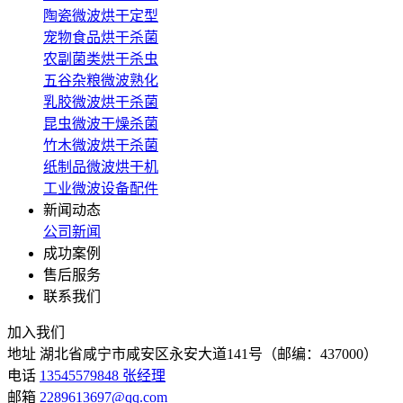
陶瓷微波烘干定型
宠物食品烘干杀菌
农副菌类烘干杀虫
五谷杂粮微波熟化
乳胶微波烘干杀菌
昆虫微波干燥杀菌
竹木微波烘干杀菌
纸制品微波烘干机
工业微波设备配件
新闻动态
公司新闻
成功案例
售后服务
联系我们
加入我们
地址
湖北省咸宁市咸安区永安大道141号（邮编：437000）
电话
13545579848 张经理
邮箱
2289613697@qq.com