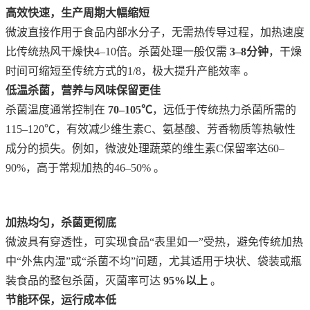
高效快速，生产周期大幅缩短
微波直接作用于食品内部水分子，无需热传导过程，加热速度
比传统热风干燥快
4–10倍。杀菌处理一般仅需 ‌
3–8分钟
‌，干燥
时间可缩短至传统方式的1/8，极大提升产能效率 。
低温杀菌，营养与风味保留更佳
杀菌温度通常控制在
70–105℃
‌，远低于传统热力杀菌所需的
115–120℃，有效减少维生素C、氨基酸、芳香物质等热敏性
成分的损失。例如，微波处理蔬菜的维生素C保留率达60–
90%，高于常规加热的46–50% 。
加热均匀，杀菌更彻底
微波具有穿透性，可实现食品
“表里如一”受热，避免传统加热
中“外焦内湿”或“杀菌不均”问题，尤其适用于块状、袋装或瓶
装食品的整包杀菌，灭菌率可达 ‌
95%以上
‌ 。
节能环保，运行成本低